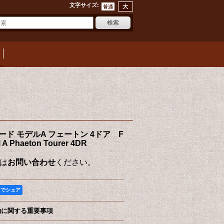
文字サイズ
:
ォード モデルA フェートン 4ドア F
 A Phaeton Tourer 4DR
は
お問い合わせ
ください。
okでシェア
約に関する重要事項