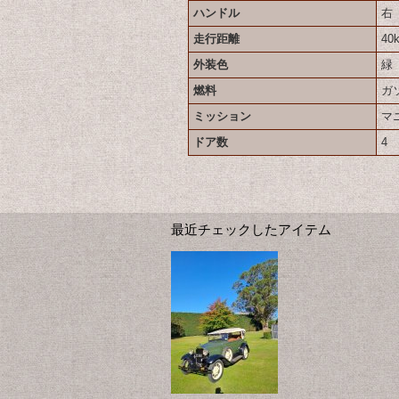
ハンドル
右
走行距離
40
外装色
緑
燃料
ガ
ミッション
マ
ドア数
4
最近チェックしたアイテム