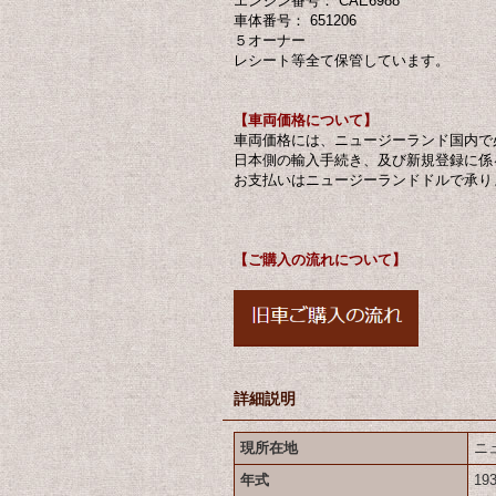
エンジン番号： CAE6988
車体番号： 651206
５オーナー
レシート等全て保管しています。
【車両価格について】
車両価格には、ニュージーランド国内で
日本側の輸入手続き、及び新規登録に係
お支払いはニュージーランドドルで承り
【ご購入の流れについて】
詳細説明
現所在地
ニ
年式
19