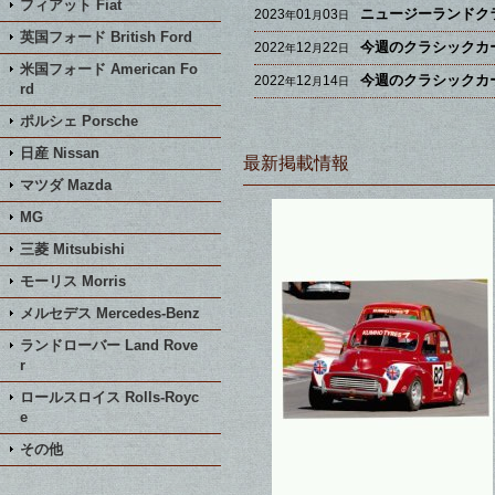
フィアット Fiat
ニュージーランドク
2023
01
03
年
月
日
英国フォード British Ford
今週のクラシックカー
2022
12
22
年
月
日
米国フォード American Fo
今週のクラシックカー
2022
12
14
年
月
日
rd
ポルシェ Porsche
日産 Nissan
最新掲載情報
マツダ Mazda
MG
三菱 Mitsubishi
モーリス Morris
メルセデス Mercedes-Benz
ランドローバー Land Rove
r
ロールスロイス Rolls-Royc
e
その他