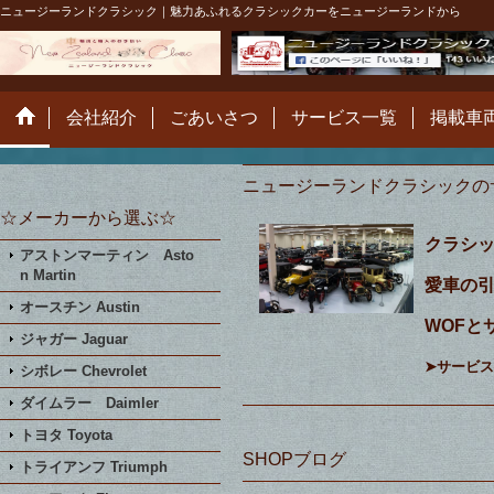
ニュージーランドクラシック｜魅力あふれるクラシックカーをニュージーランドから
会社紹介
ごあいさつ
サービス一覧
掲載車
ニュージーランドクラシックの
☆メーカーから選ぶ☆
クラシ
アストンマーティン Asto
n Martin
愛車の
オースチン Austin
WOFと
ジャガー Jaguar
➤サービ
シボレー Chevrolet
ダイムラー Daimler
トヨタ Toyota
SHOPブログ
トライアンフ Triumph