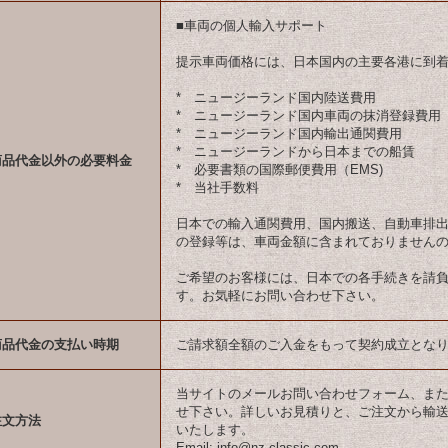
■車両の個人輸入サポート
提示車両価格には、日本国内の主要各港に到
* ニュージーランド国内陸送費用
* ニュージーランド国内車両の抹消登録費用
* ニュージーランド国内輸出通関費用
* ニュージーランドから日本までの船賃
商品代金以外の必要料金
* 必要書類の国際郵便費用（EMS)
* 当社手数料
日本での輸入通関費用、国内搬送、自動車排
の登録等は、車両金額に含まれておりません
ご希望のお客様には、日本での各手続きを請
す。お気軽にお問い合わせ下さい。
商品代金の支払い時期
ご請求額全額のご入金をもって契約成立とな
当サイトのメールお問い合わせフォーム、ま
せ下さい。詳しいお見積りと、ご注文から輸
注文方法
いたします。
Email: info@nz-classic.com