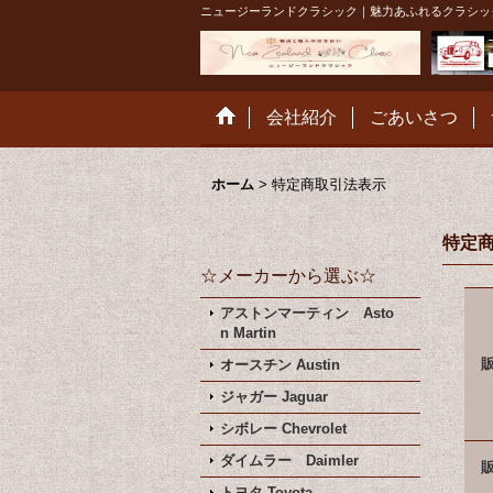
ニュージーランドクラシック｜魅力あふれるクラシッ
会社紹介
ごあいさつ
ホーム
>
特定商取引法表示
特定
☆メーカーから選ぶ☆
アストンマーティン Asto
n Martin
オースチン Austin
ジャガー Jaguar
シボレー Chevrolet
ダイムラー Daimler
トヨタ Toyota