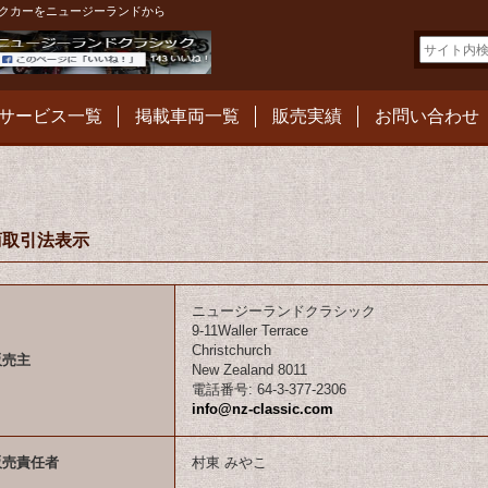
クカーをニュージーランドから
サービス一覧
掲載車両一覧
販売実績
お問い合わせ
商取引法表示
ニュージーランドクラシック
9-11Waller Terrace
Christchurch
販売主
New Zealand 8011
電話番号
:
64-3-377-2306
info@nz-classic.com
販売責任者
村東 みやこ