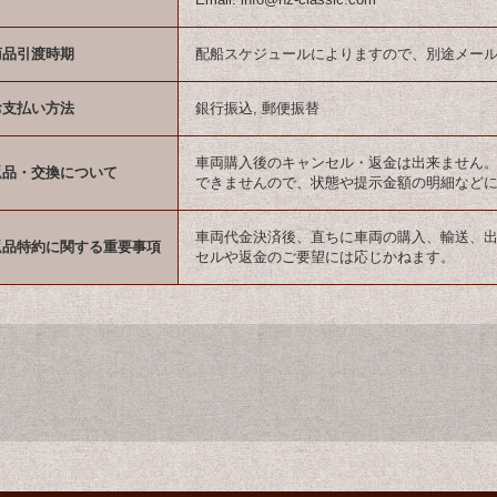
商品引渡時期
配船スケジュールによりますので、別途メー
お支払い方法
銀行振込, 郵便振替
車両購入後のキャンセル・返金は出来ません
返品・交換について
できませんので、状態や提示金額の明細など
車両代金決済後、直ちに車両の購入、輸送、
返品特約に関する重要事項
セルや返金のご要望には応じかねます。