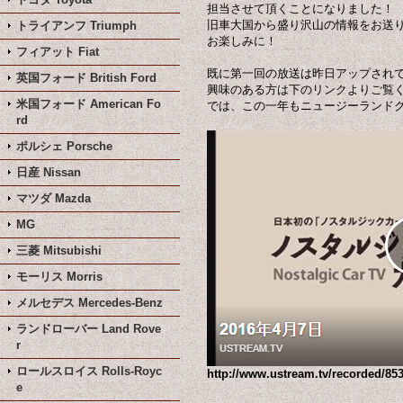
担当させて頂くことになりました！
旧車大国から盛り沢山の情報をお送
トライアンフ Triumph
お楽しみに！
フィアット Fiat
既に第一回の放送は昨日アップされ
英国フォード British Ford
興味のある方は下のリンクよりご覧
米国フォード American Fo
では、この一年もニュージーランド
rd
ポルシェ Porsche
日産 Nissan
マツダ Mazda
MG
三菱 Mitsubishi
モーリス Morris
メルセデス Mercedes-Benz
ランドローバー Land Rove
r
ロールスロイス Rolls-Royc
http://www.ustream.tv/recorded/85
e