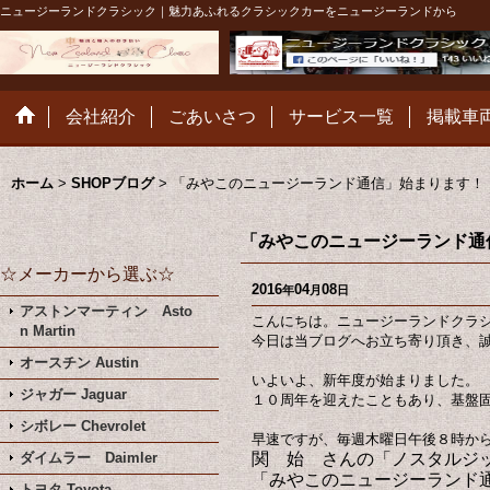
ニュージーランドクラシック｜魅力あふれるクラシックカーをニュージーランドから
会社紹介
ごあいさつ
サービス一覧
掲載車
ホーム
>
SHOPブログ
>
「みやこのニュージーランド通信」始まります！
「みやこのニュージーランド通
☆メーカーから選ぶ☆
2016
04
08
年
月
日
アストンマーティン Asto
こんにちは。ニュージーランドクラ
n Martin
今日は当ブログへお立ち寄り頂き、
オースチン Austin
いよいよ、新年度が始まりました。
ジャガー Jaguar
１０周年を迎えたこともあり、基盤
シボレー Chevrolet
早速ですが、毎週木曜日午後８時か
ダイムラー Daimler
関 始 さんの「ノスタルジ
「みやこのニュージーラン
トヨタ Toyota