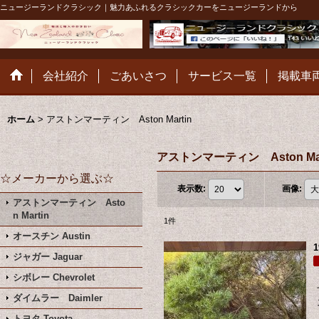
ニュージーランドクラシック｜魅力あふれるクラシックカーをニュージーランドから
会社紹介
ごあいさつ
サービス一覧
掲載車
ホーム
>
アストンマーティン Aston Martin
アストンマーティン Aston Mar
☆メーカーから選ぶ☆
表示数
:
画像
:
アストンマーティン Asto
n Martin
1
件
オースチン Austin
ジャガー Jaguar
シボレー Chevrolet
ダイムラー Daimler
トヨタ Toyota