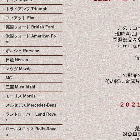
トライアンフ Triumph
フィアット Fiat
英国フォード British Ford
このリコ
現時点にお
米国フォード American Fo
問題部品を
rd
しかしな
ポルシェ Porsche
毎
日産 Nissan
マツダ Mazda
この部品
MG
その際に金属片
三菱 Mitsubishi
モーリス Morris
２０２
メルセデス Mercedes-Benz
ランドローバー Land Rove
r
是
ロールスロイス Rolls-Royc
対象車
e