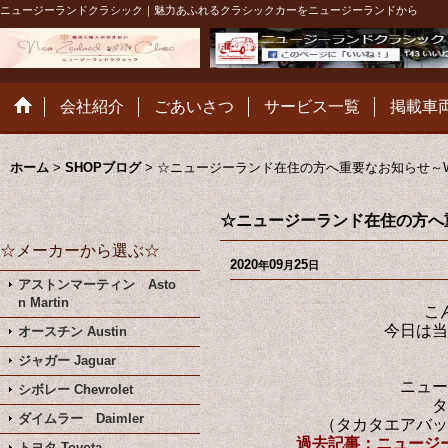
ニュージーランドクラシック｜魅力あふれるクラシックカーをニュージーランドから
会社紹介
ごあいさつ
サービス一覧
掲載車
ホーム
>
SHOPブログ
>
☆ニュージーランド在住の方へ重要なお知らせ～
☆ニュージーランド在住の方へ
☆メーカーから選ぶ☆
2020
09
25
年
月
日
アストンマーティン Asto
n Martin
こ
今日は当
オースチン Austin
ジャガー Jaguar
ニュー
シボレー Chevrolet
タ
ダイムラー Daimler
（タカタエアバッ
過去記事：ニュージ
トヨタ Toyota