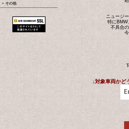
処
その他
ニュージー
特にBM
不具合の
今
T
↓対象車両かど