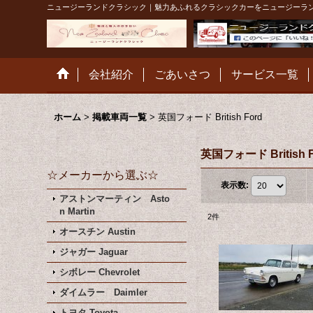
ニュージーランドクラシック｜魅力あふれるクラシックカーをニュージーラ
会社紹介
ごあいさつ
サービス一覧
ホーム
>
掲載車両一覧
>
英国フォード British Ford
英国フォード British 
☆メーカーから選ぶ☆
表示数
:
アストンマーティン Asto
n Martin
2
件
オースチン Austin
ジャガー Jaguar
シボレー Chevrolet
ダイムラー Daimler
トヨタ Toyota