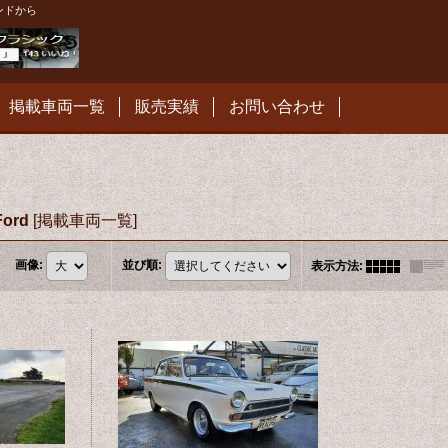
ンドから
掲載車両一覧
販売実績
お問い合わせ
Ford
[
掲載車両一覧
]
画像
:
並び順
:
表示方法
: