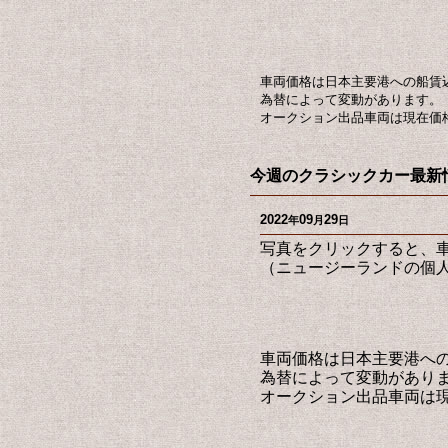
車両価格は日本主要港への船賃
為替によって変動があります。
オークション出品車両は現在価
今週のクラシックカー最新情報
2022
09
29
年
月
日
写真をクリックすると、
（ニュージーランドの個人
車両価格は日本主要港へ
為替によって変動があり
オークション出品車両は