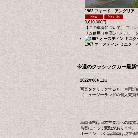
1962 フォード アングリア フ
3,610,000円
【この車両について】 フル
リム使用（車高1インチロー
1967 オースティン ミニクーパーM
今週のクラシックカー最新情
2022
08
11
年
月
日
写真をクリックすると、車両詳
（ニュージーランドの個人売買サ
車両価格は日本主要港への船賃
為替によって変動があります。
オークション出品車両は現在価