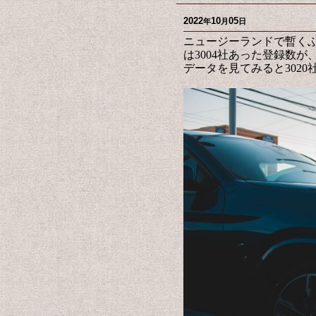
2022
10
05
年
月
日
ニュージーランドで暫くぶ
は3004社あった登録数
データを見てみると3020