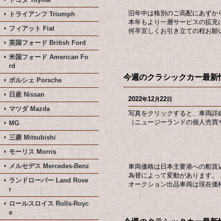
旧年中は格別のご高配にあずか
トライアンフ Triumph
本年もより一層サービスの拡充
フィアット Fiat
何卒宜しくお引き立ての程お願
英国フォード British Ford
米国フォード American Fo
rd
今週のクラシックカー最新情
ポルシェ Porsche
日産 Nissan
2022
12
22
年
月
日
マツダ Mazda
写真をクリックすると、車両詳
（ニュージーランドの個人売買サ
MG
三菱 Mitsubishi
モーリス Morris
メルセデス Mercedes-Benz
車両価格は日本主要港への船賃
為替によって変動があります。
ランドローバー Land Rove
オークション出品車両は現在価
r
ロールスロイス Rolls-Royc
e