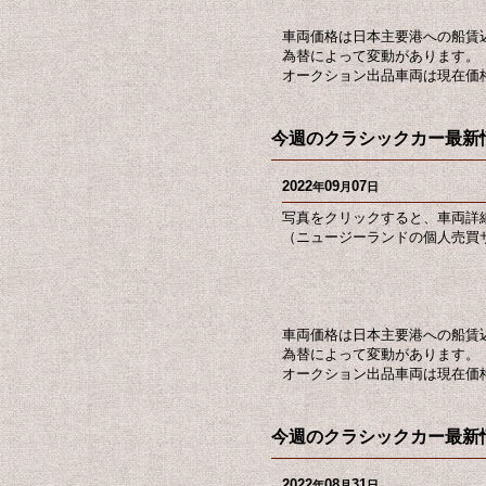
車両価格は日本主要港への船賃
為替によって変動があります。
オークション出品車両は現在価
今週のクラシックカー最新情報
2022
09
07
年
月
日
写真をクリックすると、車両詳
（ニュージーランドの個人売買サ
車両価格は日本主要港への船賃
為替によって変動があります。
オークション出品車両は現在価
今週のクラシックカー最新情
2022
08
31
年
月
日