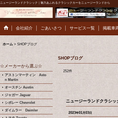
ニュージーランドクラシック｜魅力あふれるクラシックカーをニュージーランドから
会社紹介
ごあいさつ
サービス一覧
掲載車
ホーム
>
SHOPブログ
SHOPブログ
☆メーカーから選ぶ☆
252
件
アストンマーティン Asto
n Martin
オースチン Austin
ジャガー Jaguar
ニュージーランドクラシッ
シボレー Chevrolet
ダイムラー Daimler
2023
01
03
年
月
日
トヨタ Toyota