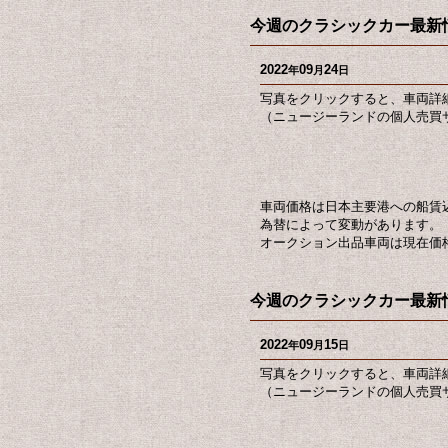
今週のクラシックカー最新情報
2022
09
24
年
月
日
写真をクリックすると、車両詳
（ニュージーランドの個人売買サ
車両価格は日本主要港への船賃
為替によって変動があります。
オークション出品車両は現在価
今週のクラシックカー最新情報
2022
09
15
年
月
日
写真をクリックすると、車両詳
（ニュージーランドの個人売買サ