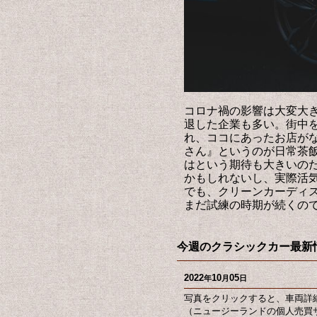
コロナ禍の影響は大変大
退した企業も多い。街中
れ、ココにあったお店が
さん』というのが日常茶
はという期待も大きいの
かもしれないし、実際活
でも、クリーンカーディ
まだ試練の時期が続くの
今週のクラシックカー最新情
2022
10
05
年
月
日
写真をクリックすると、車両詳
（ニュージーランドの個人売買サ