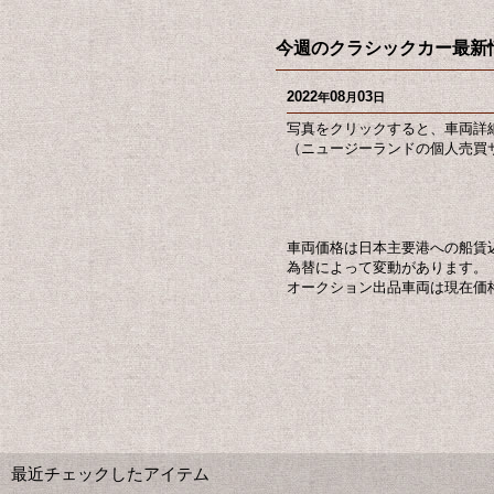
今週のクラシックカー最新情
2022
08
03
年
月
日
写真をクリックすると、車両詳
（ニュージーランドの個人売買サ
車両価格は日本主要港への船賃
為替によって変動があります。
オークション出品車両は現在価
最近チェックしたアイテム