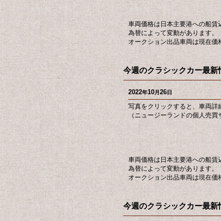
車両価格は日本主要港への船賃
為替によって変動があります。
オークション出品車両は現在価
今週のクラシックカー最新情
2022
10
26
年
月
日
写真をクリックすると、車両詳
（ニュージーランドの個人売買サ
車両価格は日本主要港への船賃
為替によって変動があります。
オークション出品車両は現在価
今週のクラシックカー最新情報