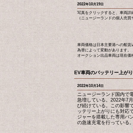
2022
10
19
年
月
日
写真をクリックすると、車両詳
（ニュージーランドの個人売買サ
車両価格は日本主要港への船賃
為替によって変動があります。
オークション出品車両は現在価
EV車両のバッテリー上が
2022
10
14
年
月
日
ニュージーランド国内で電
急増している。2022年7
び続けている。この影響で
ッテリー上がりにも対応で
ジャーを搭載した専用バン
の急速充電を行っている