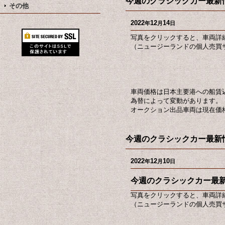
今週のクラシックカー最新情
その他
2022
12
14
年
月
日
写真をクリックすると、車両詳
（ニュージーランドの個人売買サ
車両価格は日本主要港への船賃
為替によって変動があります。
オークション出品車両は現在価
今週のクラシックカー最新情
2022
12
10
年
月
日
今週のクラシックカー最新
写真をクリックすると、車両詳
（ニュージーランドの個人売買サ