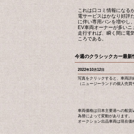
これは口コミ情報になる
電サービスはかなり好評
に伴い専用バンを増やし、
EV車両オーナーが多い
走行すれば、瞬く間に電
ころである。
今週のクラシックカー最新情
2022
10
12
年
月
日
写真をクリックすると、車両詳
（ニュージーランドの個人売買サ
車両価格は日本主要港への船賃
為替によって変動があります。
オークション出品車両は現在価